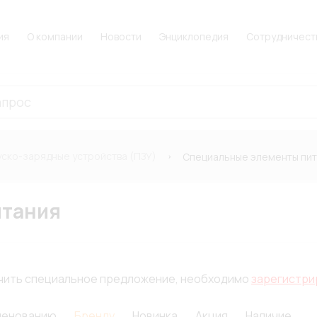
ия
О компании
Новости
Энциклопедия
Сотрудничест
уско-зарядные устройства (ПЗУ)
Специальные элементы пи
итания
лучить специальное предложение, необходимо
зарегистри
менованию
Бренду
Новинка
Акция
Наличие