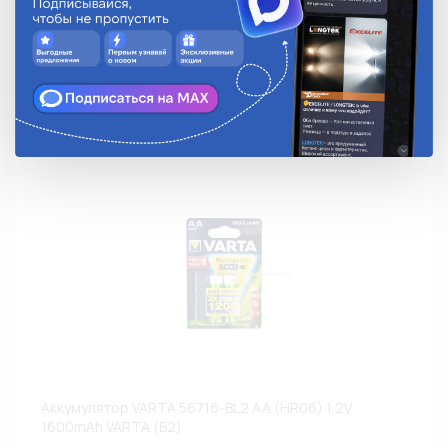
Аналоги
Недоступно
Аккумулятор VARTA 56716-BL2 AA (HR06) 1,2V
1600mAh VARTA (Б2)