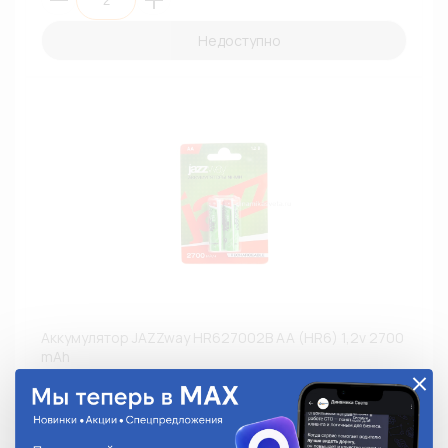
Недоступно
Аккумулятор JAZZway HR627002B AA (HR6) 1,2v 2700
mAh
HR627002B
351.56 руб.
На складе:
Под заказ