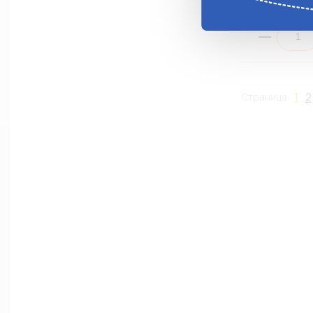
Анало
1
2
Страница