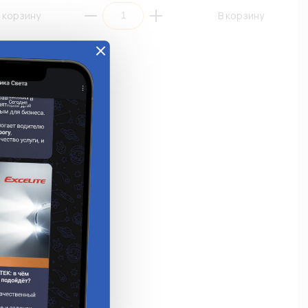
 корзину
В корзину
й 8мм*3м /
кладе:
Мало