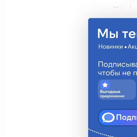
Скотч 3M 3M
прозрачный 
3M065G
196.69 руб.