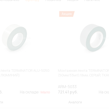
 лента TERMINATOR ALU-5050
Монтажная лента TERMINATO
,АЛЮМИНИЙ)
(50мм/33м/0,18мм,СЕРЫЙ,ТКА
ARM-5033
б.
На складе:
721.41 руб.
На с
Мало
ги
Аналоги