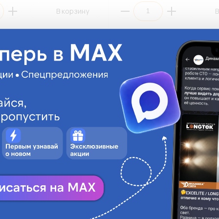
В корзину
В
065G двусторонний 6мм*5м /
Скотч 3M 3M083R двусторонни
(1/16)
красный (1/12)
3M083R
На складе:
171.31 руб.
На с
Достаточно