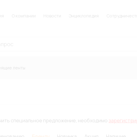
ия
О компании
Новости
Энциклопедия
Сотрудничест
еящие ленты
лучить специальное предложение, необходимо
зарегистри
менованию
Бренду
Новинка
Акция
Наличие