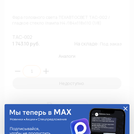
Фара головного света ТЕХАВТОСВЕТ ТАС-002 /
гладкое стекло /лампа H4 /184х118х110 (1/8)
ТАС-002
1 743.10 руб.
На складе:
Под заказ
Аналоги
Недоступно