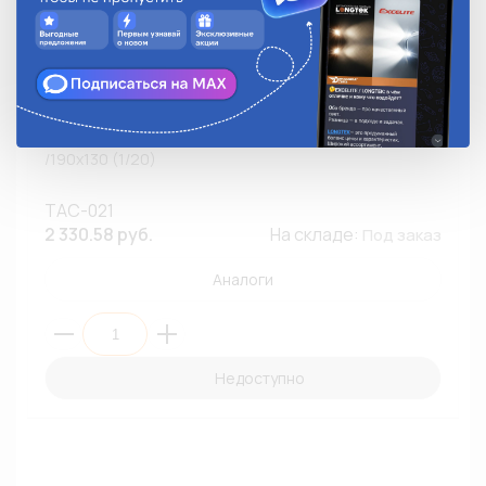
Фара головного света ТЕХАВТОСВЕТ ТАС-021 /б.л.
/190х130 (1/20)
ТАС-021
2 330.58 руб.
На складе:
Под заказ
Аналоги
Недоступно