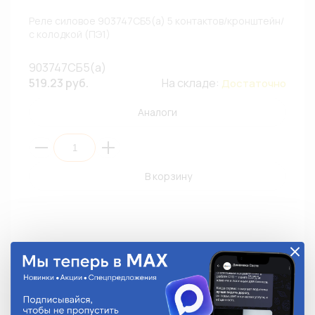
Реле силовое 903747СБ5(а) 5 контактов/кронштейн/
с колодкой (ПЭ1)
903747СБ5(а)
519.23 руб.
На складе:
Достаточно
Аналоги
В корзину