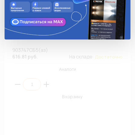
Реле силовое 903747СБ5(аз) 5 контактов/
кронштейн/с колодкой/диодная защита (ПЭ1)
903747СБ5(аз)
616.81 руб.
На складе:
Достаточно
Аналоги
В корзину