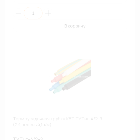
В корзину
Термоусадочная трубка КВТ ТУТнг-4/2-З
(2:1,зеленый,1п/м)
ТУТнг-4/2-З