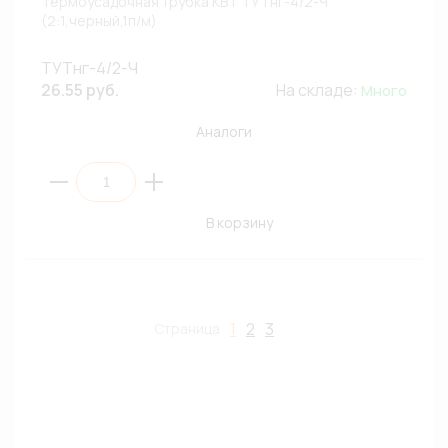
Термоусадочная трубка КВТ ТУТнг-4/2-Ч
(2:1,черный,1п/м)
ТУТнг-4/2-Ч
26.55 руб.
На складе:
Много
Аналоги
В корзину
1
2
3
Страница