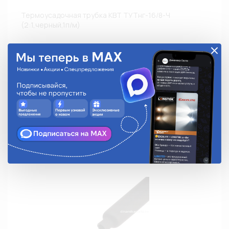
Термоусадочная трубка КВТ ТУТнг-16/8-Ч
(2:1,черный,1п/м)
ТУТнг-16/8-Ч
30.05 руб.
На складе:
Много
Аналоги
В корзину