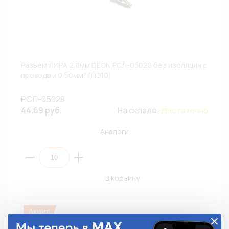
Разъем ЛИРА 2,8мм DEON РСЛ-05028 без изоляции с
проводом 0,50мм² (ПЭ10)
РСЛ-05028
44.69 руб.
На складе:
Достаточно
Аналоги
В корзину