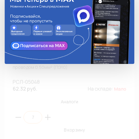
Разъем ЛИРА 4,8мм DEON РСЛ-05048 без изоляции с
проводом 0,50мм² (ПЭ10)
РСЛ-05048
62.32 руб.
На складе:
Мало
Аналоги
В корзину