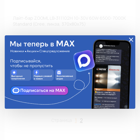
Лайт-бар ZOOML LB-311102H 10-30V 60W 6500-7000К
Standard (Cree, линза, 370x80x75)
LB-311102H
9 361.55 руб.
На складе:
Достаточно
Аналоги
В корзину
1
2
Страница