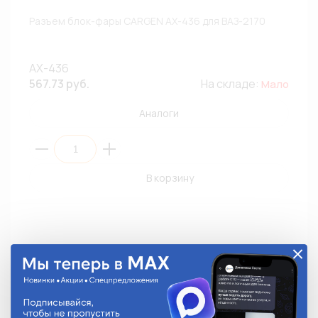
Разъем блок-фары CARGEN AX-436 для ВАЗ-2170
AX-436
567.73 руб.
На складе:
Мало
Аналоги
В корзину