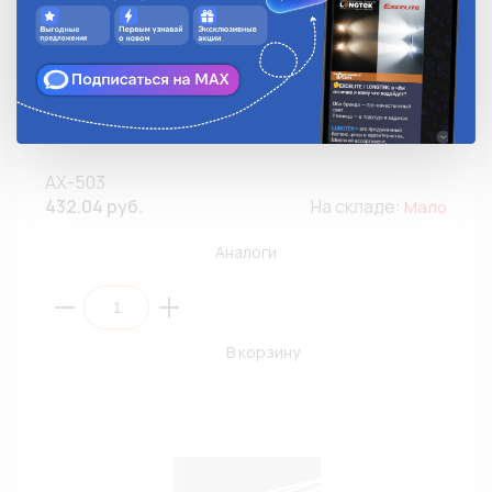
Разъем блок-фары CARGEN AX-503 для ГАЗ-3302
AX-503
432.04 руб.
На складе:
Мало
Аналоги
В корзину