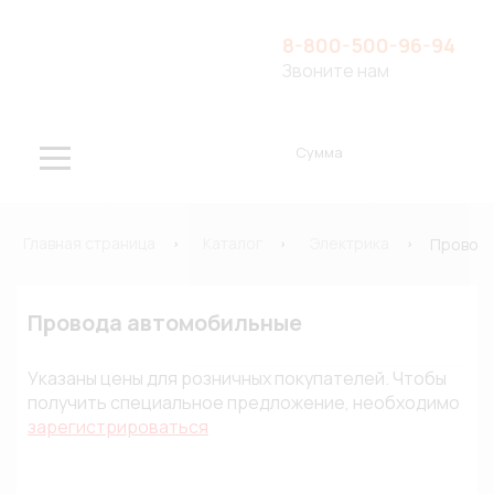
8-800-500-96-94
Звоните нам
Сумма
Главная страница
Каталог
Электрика
Провода
Провода автомобильные
Указаны цены для розничных покупателей. Чтобы
получить специальное предложение, необходимо
зарегистрироваться