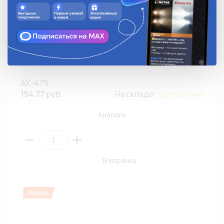
Жгут проводов модуля электробензонасоса AX-475
для Lada (ВАЗ) 2110/3827040
AX-475
154.77 руб.
На складе:
Достаточно
Аналоги
В корзину