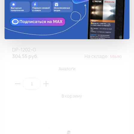
Тумблер двухпозиционный 12V 20A/ Хром/DP1202G
DP-1202-G
304.55 руб.
На складе:
Мало
Аналоги
В корзину