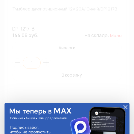
Тумблер двухпозиционный 12V 20A/ Синий/DP1217B
DP-1217-B
144.06 руб.
На складе:
Мало
Аналоги
В корзину