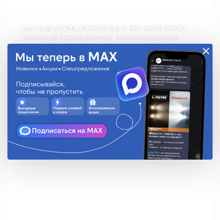
Лайт-бар ZOOML LB-321009HL 9-32V 240W 6000К
(Замена LB-321009,Cree/24, комбинированный,
1260х80х90)
LB-321009HL
32 880.13 руб.
На складе:
Под заказ
Аналоги
Недоступно