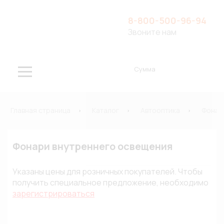
8-800-500-96-94
Звоните нам
Сумма
Главная страница
Каталог
Автооптика
Фонар
Фонари внутреннего освещения
Указаны цены для розничных покупателей. Чтобы
получить специальное предложение, необходимо
зарегистрироваться