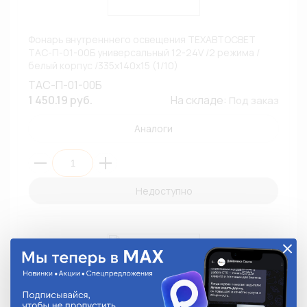
Фонарь внутренннего освещения ТЕХАВТОСВЕТ
ТАС-П-01-00Б универсальный 12-24V /2 режима /
белый корпус /335х140х15 (1/10)
ТАС-П-01-00Б
1 450.19 руб.
На складе:
Под заказ
Аналоги
Недоступно