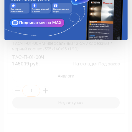
Фонарь внутренннего освещения ТЕХАВТОСВЕТ
ТАС-П-01-00Ч универсальный 12-24V /2 режима /
черный корпус /335х140х15 (1/10)
ТАС-П-01-00Ч
1 450.19 руб.
На складе:
Под заказ
Аналоги
Недоступно