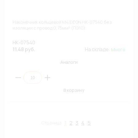
Наконечник кольцевой М4 DEON НК-07540 без
изоляции с провод 0,75мм² (ПЭ10)
НК-07540
11.48 руб.
На складе:
Много
Аналоги
В корзину
1
2
3
4
5
Страница