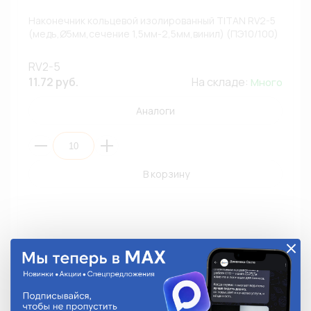
Наконечник кольцевой изолированный TITAN RV2-5
(медь,Ø5мм,сечение 1,5мм-2,5мм,винил) (ПЭ10/100)
RV2-5
11.72 руб.
На складе:
Много
Аналоги
В корзину