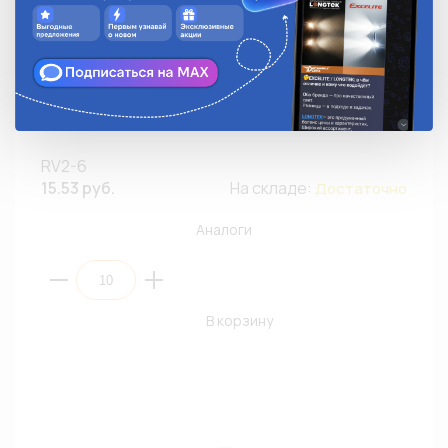
Наконечник кольцевой изолированный TITAN RV2-6
(медь,Ø6мм,сечение 1,5мм-2,5мм,винил) (ПЭ10/100)
RV2-6
15.53 руб.
На складе:
Достаточно
Аналоги
В корзину