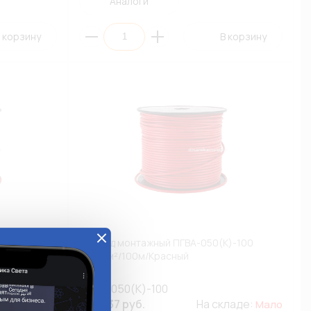
Аналоги
 корзину
В корзину
К)-10
Провод монтажный ПГВА-050(К)-100
0,50мм²/100м/Красный
ПГВА-050(К)-100
кладе:
1 587.37 руб.
На складе:
Мало
Мало