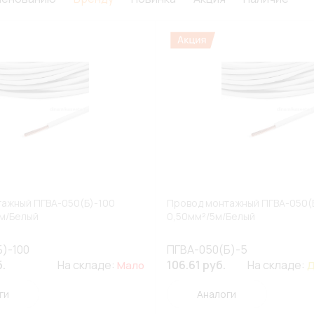
ажный ПГВА-050(Б)-100
Провод монтажный ПГВА-050(
м/Белый
0,50мм²/5м/Белый
)-100
ПГВА-050(Б)-5
б.
На складе:
106.61 руб.
На складе:
Мало
Д
ги
Аналоги