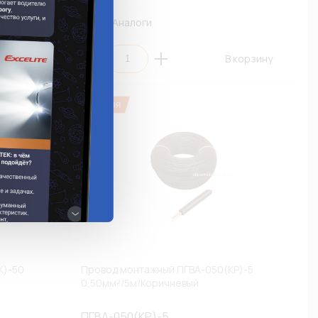
Аналоги
 корзину
В корзину
К)-50
Провод монтажный ПГВА-050(КР)-5
0,50мм²/5м/Коричневый
ПГВА-050(КР)-5