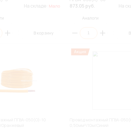
На складе:
873.05 руб.
На с
Мало
ги
Аналоги
В корзину
В
ажный ПГВА-050(О)-10
Провод монтажный ПГВА-050(
м/Оранжевый
0,50мм²/10м/Синий