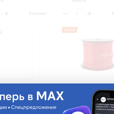
ги
Аналоги
В корзину
В
ажный ПГВА-050(З)-50
Провод монтажный ПГВА-050(
м/Зеленый
0,50мм²/10м/Красный
З)-50
ПГВА-050(К)-10
На складе:
205.02 руб.
На с
Мало