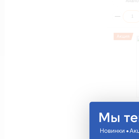
Анало
Провод монт
0,50мм²/50
ПГВА-050(
787.28 руб.