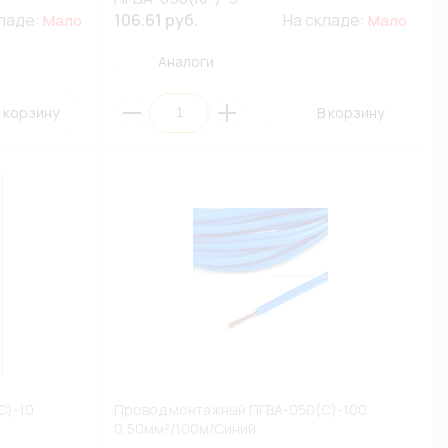
кладе:
106.61 руб.
На складе:
Мало
Мало
Аналоги
 корзину
В корзину
С)-10
Провод монтажный ПГВА-050(С)-100
0,50мм²/100м/Синий