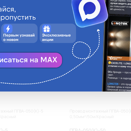
ги
Аналоги
В корзину
В
ажный ПГВА-050(К)-5
Провод монтажный ПГВА-050(
Красный
0,50мм²/50м/Красный
К)-5
ПГВА-050(К)-50