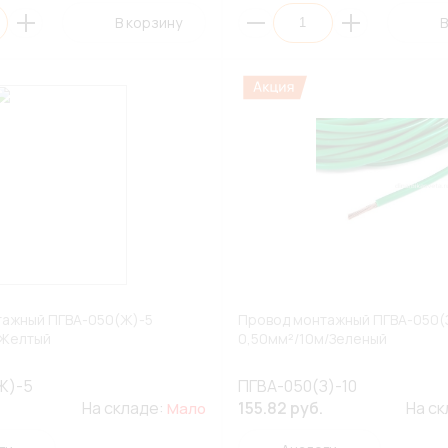
В корзину
В
тажный ПГВА-050(Ж)-5
Провод монтажный ПГВА-050(З
/Желтый
0,50мм²/10м/Зеленый
Ж)-5
ПГВА-050(З)-10
На складе:
155.82 руб.
На с
Мало