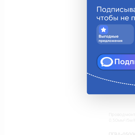
Анало
Провод монт
0,50мм²/5м/
ПГВА-050(