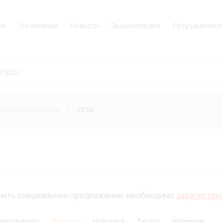
ия
О компании
Новости
Энциклопедия
Сотрудничест
а автомобильные
ПГВА
лучить специальное предложение, необходимо
зарегистри
менованию
Бренду
Новинка
Акция
Наличие