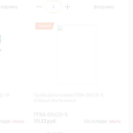
 корзину
В корзину
)-10
Провод монтажный ПГВА-050(З)-5
0,50мм²/5м/Зеленый
ПГВА-050(З)-5
кладе:
111.53 руб.
На складе:
Мало
Мало