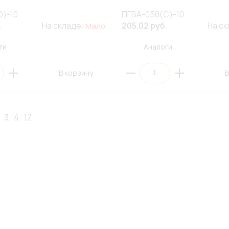
О)-10
ПГВА-050(С)-10
.
На складе:
205.02 руб.
На с
Мало
ги
Аналоги
В корзину
В
3
4
17