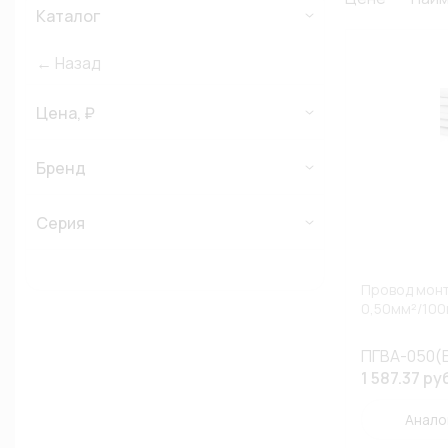
Каталог
← Назад
Цена, ₽
Бренд
Серия
Провод монт
0,50мм²/100
ПГВА-050(Б
1 587.37 ру
Анало